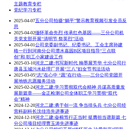
主题教育专栏
党纪学习专栏
2025-04-07
五分公司拍摄“躺平”警示教育视频引发全员反
思
2025-04-02
缅怀革命先烈 传承红色基因——三分公司机
关党支部开展“清明节 祭英烈”活动
2025-04-01
公司党委副书记、纪委书记、工会主席孙建
格一行到河南分公司澧水嘉园B区项目指导“三点联
创”和 职工小家建设工作
2025-03-10
河北二建:书写新时代 翰墨展芳华 七分公司行
唐县玉城污水处理厂开展“三八”妇女节书法活动
2025-03-05
“志”在心中 “愿”在行动——三分公司党团开
展地铁志愿服务活动
2025-02-24
河北二建:学习贯彻双代会精神 共谋高质量发
展新篇章——金正检测公司全体职工学习贯彻“双代
会”精神
2024-12-20
河北二建:勇于创一流 争当排头兵 七分公司经
营科副科长沈佳浩先进事迹
2024-12-19
河北二建:奋楫笃行正当时 挺膺担当谱新篇 七
分公司项目经理曹玉涛先进事迹