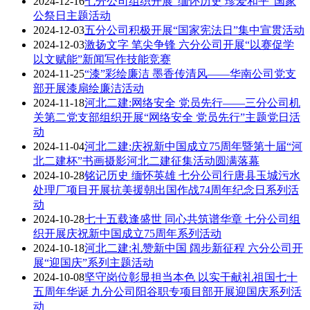
2024-12-16
七分公司组织开展“缅怀历史 珍爱和平”国家
公祭日主题活动
2024-12-03
五分公司积极开展“国家宪法日”集中宣贯活动
2024-12-03
激扬文字 笔尖争锋 六分公司开展“以赛促学
以文赋能”新闻写作技能竞赛
2024-11-25
“漆”彩绘廉洁 墨香传清风——华南公司党支
部开展漆扇绘廉洁活动
2024-11-18
河北二建:网络安全 党员先行——三分公司机
关第二党支部组织开展“网络安全 党员先行”主题党日活
动
2024-11-04
河北二建:庆祝新中国成立75周年暨第十届“河
北二建杯”书画摄影河北二建征集活动圆满落幕
2024-10-28
铭记历史 缅怀英雄 七分公司行唐县玉城污水
处理厂项目开展抗美援朝出国作战74周年纪念日系列活
动
2024-10-28
七十五载逢盛世 同心共筑谱华章 七分公司组
织开展庆祝新中国成立75周年系列活动
2024-10-18
河北二建:礼赞新中国 阔步新征程 六分公司开
展“迎国庆”系列主题活动
2024-10-08
坚守岗位彰显担当本色 以实干献礼祖国七十
五周年华诞 九分公司阳谷职专项目部开展迎国庆系列活
动