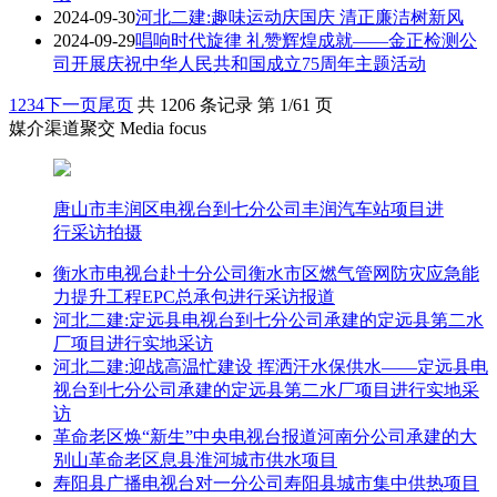
2024-09-30
河北二建:趣味运动庆国庆 清正廉洁树新风
2024-09-29
唱响时代旋律 礼赞辉煌成就——金正检测公
司开展庆祝中华人民共和国成立75周年主题活动
1
2
3
4
下一页
尾页
共 1206 条记录 第 1/61 页
媒介渠道聚交 Media focus
唐山市丰润区电视台到七分公司丰润汽车站项目进
行采访拍摄
衡水市电视台赴十分公司衡水市区燃气管网防灾应急能
力提升工程EPC总承包进行采访报道
河北二建:定远县电视台到七分公司承建的定远县第二水
厂项目进行实地采访
河北二建:迎战高温忙建设 挥洒汗水保供水——定远县电
视台到七分公司承建的定远县第二水厂项目进行实地采
访
革命老区焕“新生”中央电视台报道河南分公司承建的大
别山革命老区息县淮河城市供水项目
寿阳县广播电视台对一分公司寿阳县城市集中供热项目